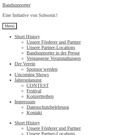
Zur
Zum
Bandsupporter
Navigation
Inhalt
Eine Initiative von Subsonic!
springen
springen
Menü
Short History
Unsere Förderer und Partner
Unsere Partner-Locations
Bandsupporter in der Presse
Vergangene Veranstaltungen
Der Verein
Sponsor werden
Upcoming Shows
Jahresplanung
CONTEST
Festival
Konzertreihen
Impressum
Datenschutzbelehrung
Kontakt
Short History
Unsere Förderer und Partner
Unsere Partner-Locations